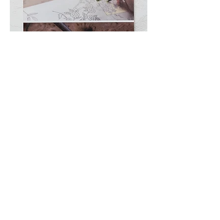
Art Direction & Design：谷口由布子（くんぷ
う）
©2021 by Yufuko Taniguchi, Kumpu-
design